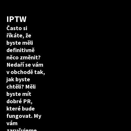
IPTW
Často si
říkáte, že
byste měli
definitivně
něco změnit?
Nedaří se vám
v obchodě tak,
jak byste
chtěli? Měli
byste mít
dobré PR,
které bude
fungovat. My
vám
zaručujeme