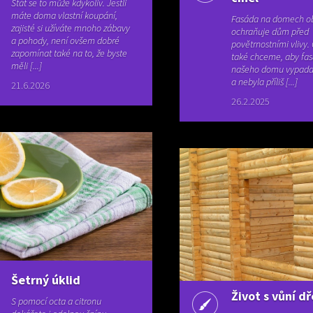
Stát se to může kdykoliv. Jestli
máte doma vlastní koupání,
Fasáda na domech o
zajisté si užíváte mnoho zábavy
ochraňuje dům před
a pohody, není ovšem dobré
povětrnostními vlivy.
zapomínat také na to, že byste
také chceme, aby fa
měli [...]
našeho domu vypadal
a nebyla příliš [...]
21.6.2026
26.2.2025
Šetrný úklid
Život s vůní d
S pomocí octa a citronu