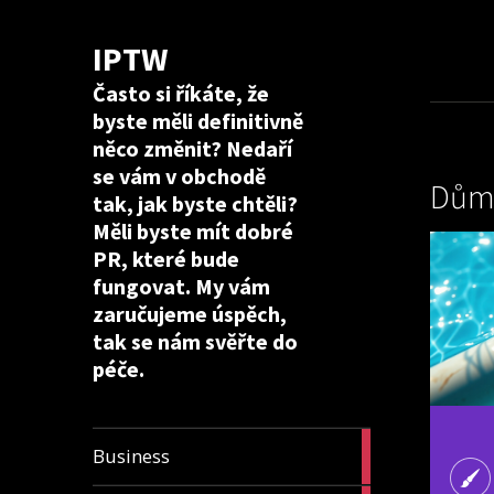
IPTW
Často si říkáte, že
byste měli definitivně
něco změnit? Nedaří
se vám v obchodě
Dům 
tak, jak byste chtěli?
Měli byste mít dobré
PR, které bude
fungovat. My vám
zaručujeme úspěch,
tak se nám svěřte do
péče.
24
Business
articles