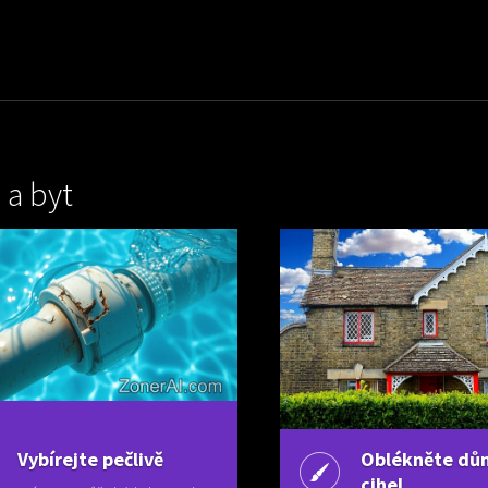
a byt
Vybírejte pečlivě
Oblékněte dů
cihel