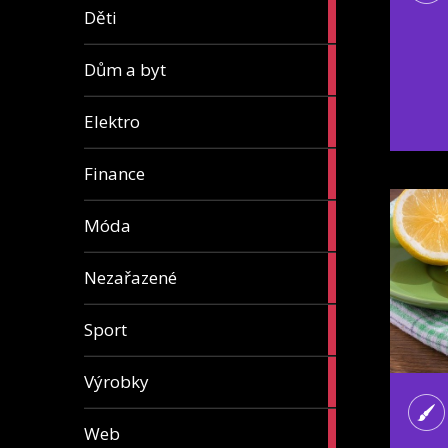
5
Děti
articles
8
Dům a byt
articles
7
Elektro
articles
13
Finance
articles
7
Móda
articles
1
Nezařazené
article
5
Sport
articles
31
Výrobky
articles
4
Web
articles