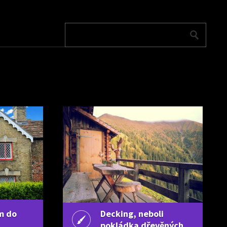
m do
Decking, neboli
pokládka dřevěných