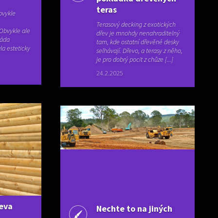
teras
bvykle
Terasový decking z exotických
 Obvykle ale
dřev je mnohdy nenahraditelný
sáda
tam, kde ostatní dřevěné desky
a esteticky
selhávají. Dřevo, a terasy z něho,
je pro dobrý pocit z chůze [...]
24.2.2025
řeva
Nechte to na jiných