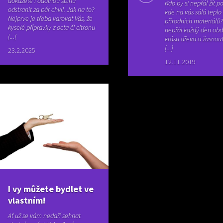
dokážete i odolnou špínu
Kdo by si nepřál žít p
odstranit za pár chvil. Jak na to?
kde na vás sálá teplo
Nejprve je třeba varovat Vás, že
přírodních materiálů?
kyselé přípravky z octa či citronu
nepřál každý den obd
[...]
krásu dřeva a žasnout
[...]
23.2.2025
12.11.2019
I vy můžete bydlet ve
vlastním!
Ať už se vám nedaří sehnat