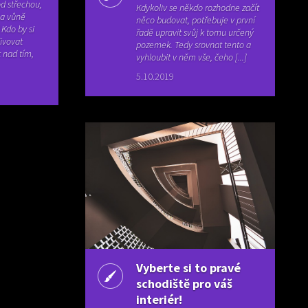
od střechou,
Kdykoliv se někdo rozhodne začít
 a vůně
něco budovat, potřebuje v první
 Kdo by si
řadě upravit svůj k tomu určený
ivovat
pozemek. Tedy srovnat tento a
 nad tím,
vyhloubit v něm vše, čeho [...]
5.10.2019
Vyberte si to pravé
schodiště pro váš
interiér!