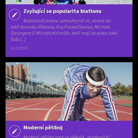
Zvyšující se popularita biatlonu
Biatlonistů máme samozřejmě víc, zmínit lze
také Veroniku Vítkovou, Evu Puskarčíkovou, Michala
Šlesingera či Michala Krčmáře, kteří mají za sebou také
řadu [...]
4.10.2020
Moderní pětiboj
Moderní pětiboj spojuje několik „moderních“