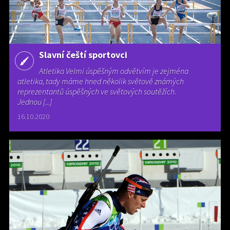
Slavní čeští sportovci
Atletika Velmi úspěšným odvětvím je zejména
atletika, tady máme hned několik světově známých
reprezentantů úspěšných ve světových soutěžích.
Jednou [...]
16.10.2020