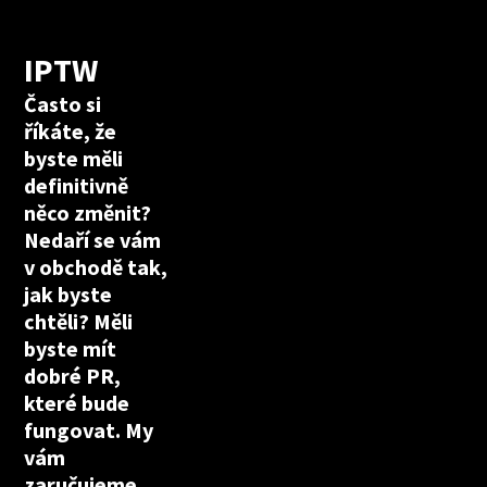
IPTW
Často si
říkáte, že
byste měli
definitivně
něco změnit?
Nedaří se vám
v obchodě tak,
jak byste
chtěli? Měli
byste mít
dobré PR,
které bude
fungovat. My
vám
zaručujeme