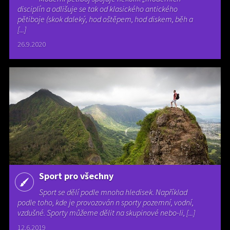
disciplín a odlišuje se tak od klasického antického
pětiboje (skok daleký, hod oštěpem, hod diskem, běh a
[...]
26.9.2020
Sport pro všechny
Sport se dělí podle mnoha hledisek. Například
podle toho, kde je provozován n sporty pozemní, vodní,
vzdušné. Sporty můžeme dělit na skupinové nebo-li, [...]
12.6.2019