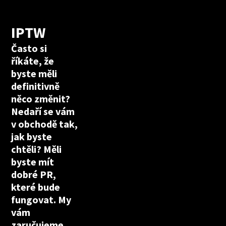
IPTW
Často si
říkáte, že
byste měli
definitivně
něco změnit?
Nedaří se vám
v obchodě tak,
jak byste
chtěli? Měli
byste mít
dobré PR,
které bude
fungovat. My
vám
zaručujeme