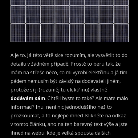
A je to. Já této větě sice rozumím, ale vysvětlit to do
detailu v žádném případě. Prostě to beru tak, že
mám na střeše něco, co mi vyrobí elektřinu a já tím
pádem nemusím být závislý na dodavateli jiném,
protože si ji (rozuměj tu elektřinu) vlastně
dodávám sám
.
Chtěli byste to také? Ale máte málo
informací? Inu, není nic jednoduššího než to
prozkoumat, a to nejlépe ihned. Klikněte na odkaz
v tomto článku, ano na ten barevný text výše a jste
ihned na webu, kde je velká spousta dalších