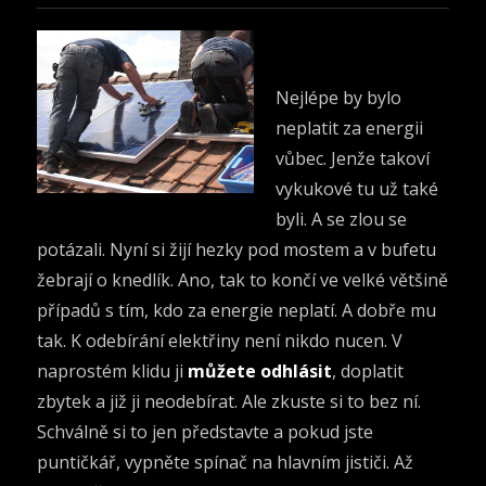
Nejlépe by bylo
neplatit za energii
vůbec. Jenže takoví
vykukové tu už také
byli. A se zlou se
potázali. Nyní si žijí hezky pod mostem a v bufetu
žebrají o knedlík. Ano, tak to končí ve velké většině
případů s tím, kdo za energie neplatí. A dobře mu
tak. K odebírání elektřiny není nikdo nucen. V
naprostém klidu ji
můžete odhlásit
, doplatit
zbytek a již ji neodebírat. Ale zkuste si to bez ní.
Schválně si to jen představte a pokud jste
puntičkář, vypněte spínač na hlavním jističi. Až