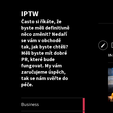
IPTW
Často si říkáte, že
byste měli definitivně
něco změnit? Nedaří
se vám v obchodě
tak, jak byste chtěli?
Měli byste mít dobré
15.
PR, které bude
fungovat. My vám
zaručujeme úspěch,
tak se nám svěřte do
péče.
24
Business
articles