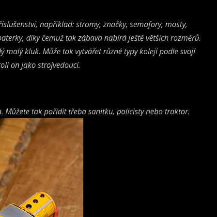
říslušenství, například: stromy, značky, semafory, mosty,
aterky, díky čemuž tak zábava nabírá ještě větších rozměrů.
ý malý kluk. Může tak vytvářet různé typy kolejí podle svojí
roli on jako strojvedoucí.
Můžete tak pořídit třeba sanitku, policisty nebo traktor.