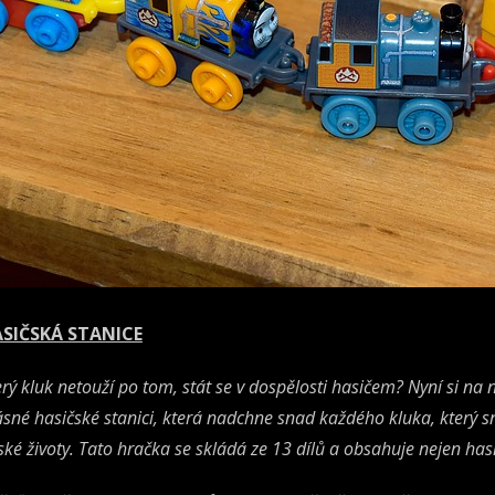
SIČSKÁ STANICE
erý kluk netouží po tom, stát se v dospělosti hasičem? Nyní si na
ásné hasičské stanici, která nadchne snad každého kluka, který 
dské životy. Tato hračka se skládá ze 13 dílů a obsahuje nejen hasi