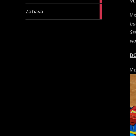
V
16
Zábava
V 
articles
bu
Se
vla
DO
V 