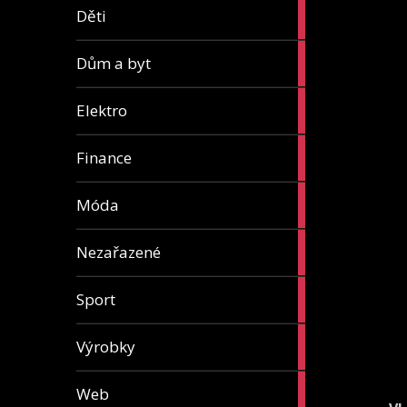
5
Děti
articles
8
Dům a byt
articles
7
Elektro
articles
13
Finance
articles
7
Móda
articles
1
Nezařazené
article
5
Sport
articles
31
Výrobky
articles
4
Web
articles