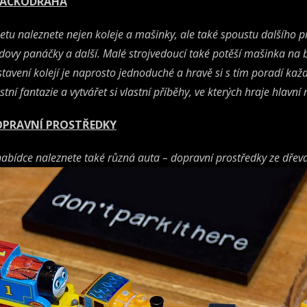
LÁČKODRÁHA
setu naleznete nejen koleje a mašinky, ale také spoustu dalšího p
dovy panáčky a další. Malé strojvedoucí také potěší mašinka na b
stavení kolejí je naprosto jednoduché a hravě si s tím poradí každ
stní fantazie a vytvářet si vlastní příběhy, ve kterých hraje hlavní 
PRAVNÍ PROSTŘEDKY
nabídce naleznete také různá auta – dopravní prostředky ze dřeva. 