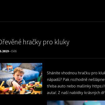
Dřevěné hračky pro kluky
5.2019 -
Děti
Sháníte vhodnou hračku pro kluk
nápadů? Pak rozhodně nešlápnet
třeba auto nebo mašinky
https:/
auta/
. Z naší nabídky krásných d