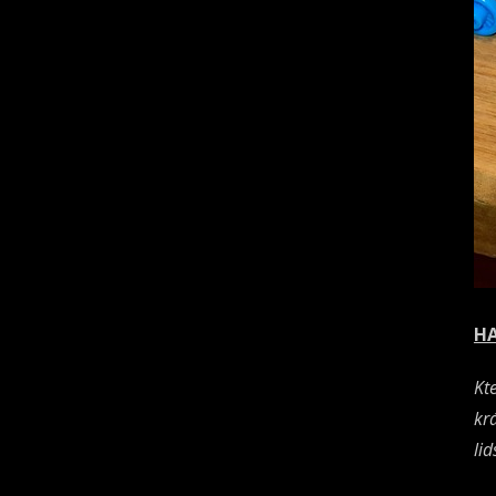
HA
Kt
kr
li