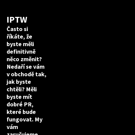
IPTW
Často si
říkáte, že
byste měli
definitivně
něco změnit?
Nedaří se vám
v obchodě tak,
jak byste
chtěli? Měli
byste mít
dobré PR,
které bude
fungovat. My
vám
zaručujeme