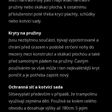
Mezi náhradní díly patří například náhradní
pružiny nebo skákací plocha, k ostatnímu
příslušenství poté třeba krycí plachty, schůdky
nebo kotvící sady.
Kryty na pružiny
Jsou nezbytnou součástí, bývají vypolstrované a
chrání před úrazem v podobě strčení nohy do
mezery mezi konstrukcí a skákací plochou a také
před samotným pádem na pružiny. Častým
používáním se však může i ten nejkvalitnější kryt
poničit a je potřeba zajistit nový.
Ochranná síť a kotvící sada
Síťsevyplatí především v případě, že trampolínu
využívají zejména děti. Používá se kolem celého
obvodu a dosahuje výšky až 180cm. S jejím