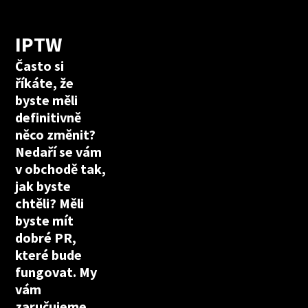
IPTW
Často si
říkáte, že
byste měli
definitivně
něco změnit?
Nedaří se vám
v obchodě tak,
jak byste
chtěli? Měli
byste mít
dobré PR,
které bude
fungovat. My
vám
zaručujeme