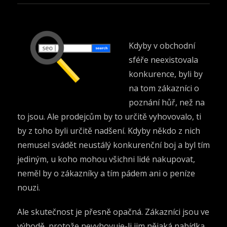
Kdyby v obchodní
sféře neexistovala
konkurence, byli by
na tom zákazníci o
poznání hůř, než na
to jsou. Ale prodejcům by to určitě vyhovovalo, ti
by z toho byli určitě nadšení. Kdyby někdo z nich
nemusel svádět neustálý konkurenční boj a byl tím
jediným, u koho mohou všichni lidé nakupovat,
neměl by o zákazníky a tím pádem ani o peníze
nouzi.
Ale skutečnost je přesně opačná. Zákazníci jsou ve
výhodě, protože nevyhovuje-li jim nějaká nabídka,