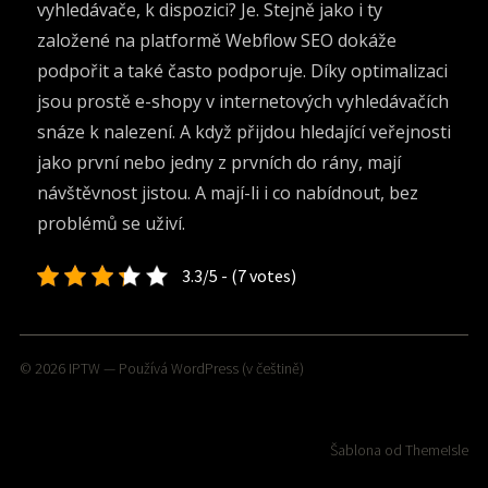
vyhledávače, k dispozici? Je. Stejně jako i ty
založené na platformě
Webflow SEO
dokáže
podpořit a také často podporuje.
Díky optimalizaci
jsou prostě e-shopy v internetových vyhledávačích
snáze k nalezení. A když přijdou hledající veřejnosti
jako první nebo jedny z prvních do rány, mají
návštěvnost jistou. A mají-li i co nabídnout, bez
problémů se uživí.
3.3/5 - (7 votes)
© 2026
IPTW
— Používá
WordPress
(v češtině)
Šablona od
ThemeIsle