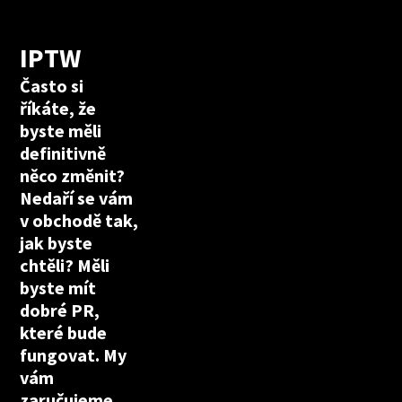
IPTW
Často si
říkáte, že
byste měli
definitivně
něco změnit?
Nedaří se vám
v obchodě tak,
jak byste
chtěli? Měli
byste mít
dobré PR,
které bude
fungovat. My
vám
zaručujeme