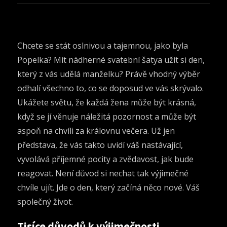
Chcete se stát oslnivou a tajemnou, jako byla
Popelka? Mít nádherné
svatební šaty
a užít si den,
který z vás udělá manželku? Právě vhodný výběr
odhalí všechno to, co se doposud ve vás skrývalo.
Ukážete světu, že každá žena může být krásná,
když se jí věnuje náležitá pozornost a může být
aspoň na chvíli za královnu večera. Už jen
představa, že vás takto uvidí váš nastávající,
vyvolává příjemné pocity a zvědavost, jak bude
reagovat. Není důvod si nechat tak výjimečné
chvíle ujít. Jde o den, který začíná něco nové. Váš
společný život.
Tisíce důvodů k výjimečnosti