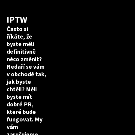
IPTW
Často si
říkáte, že
byste měli
definitivně
něco změnit?
Nedaří se vám
v obchodě tak,
jak byste
chtěli? Měli
byste mít
dobré PR,
které bude
fungovat. My
vám
zaručujeme