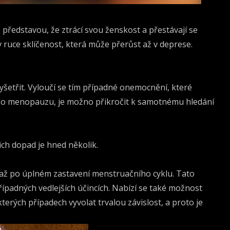
 představou, že ztrácí svou ženskost a přestávají se
 ruce sklíčenost, která může přerůst až v deprese.
yšetřit. Vyloučí se tím případné onemocnění, které
e o menopauzu, je možno přikročit k samotnému hledání
jich dopad je hned několik.
t až po úplném zastavení menstruačního cyklu. Tato
řípadných vedlejších účincích. Nabízí se také možnost
erých případech vyvolat trvalou závislost, a proto je