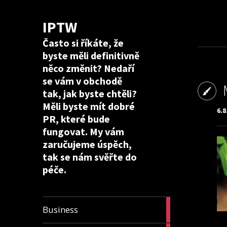
IPTW
Často si říkáte, že
byste měli definitivně
něco změnit? Nedaří
se vám v obchodě
tak, jak byste chtěli?
Měli byste mít dobré
6.8
PR, které bude
fungovat. My vám
zaručujeme úspěch,
tak se nám svěřte do
péče.
24
Business
articles