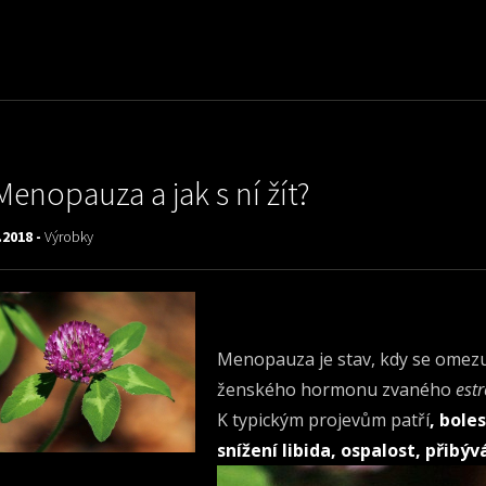
Menopauza a jak s ní žít?
.2018 -
Výrobky
Menopauza je stav, kdy se omezuj
ženského hormonu zvaného
est
K typickým projevům patří
, bole
snížení libida, ospalost, přibý