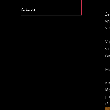
16
Zábava
articles
Že
vn
V 
V 
s 
ře
Mo
Kl
lé
po
tř