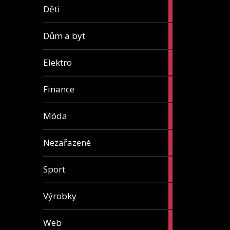
5
Děti
articles
8
Dům a byt
articles
7
Elektro
articles
13
Finance
articles
7
Móda
articles
1
Nezařazené
article
5
Sport
articles
31
Výrobky
articles
4
Web
articles