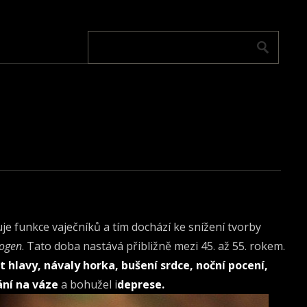
e funkce vaječníků a tím dochází ke snížení tvorby
rogen
. Tato doba nastává přibližně mezi 45. až 55. rokem.
st hlavy, návaly horka, bušení srdce, noční pocení,
vání na váze
a bohužel i
deprese.