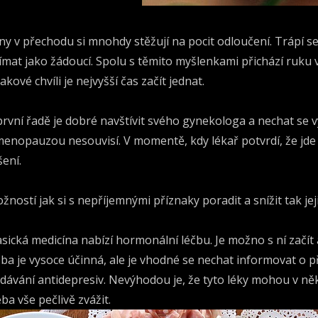
ny v přechodu si mnohdy stěžují na pocit odloučení. Trápí se
ímat jako žádoucí. Spolu s těmito myšlenkami přichází ruku v
takové chvíli je nejvyšší čas začít jednat.
první řadě je dobré navštívit svého gynekologa a nechat se v
menopauzou nesouvisí. V momentě, kdy lékař potvrdí, že jd
šení.
žností jak si s nepříjemnými příznaky poradit a snížit tak je
asická medicína nabízí hormonální léčbu. Je možno s ní začí
čba je vysoce účinná, ale je vhodné se nechat informovat o p
dávání antidepresiv. Nevýhodou je, že tyto léky mohou v někt
eba vše pečlivě zvážit.