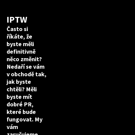
IPTW
Často si
říkáte, že
byste měli
definitivně
něco změnit?
Nedaří se vám
v obchodě tak,
jak byste
chtěli? Měli
byste mít
dobré PR,
které bude
fungovat. My
vám
zaručujeme