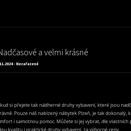
Nadčasové a velmi krásné
11.2024 - Nezařazené
kud si přejete tak nádherné druhy vybavení, které jsou nadča
rávně. Pouze náš nabízený
nábytek Plzeň
, je tak dokonalý, 
mfort i samotnou pomoc. Můžete si jej vybrat, dle vlastních po
ásu kvalitu i praktické druhy vybavení, za výborné ceny.