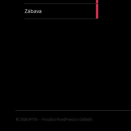
16
Zábava
articles
© 2026
IPTW
— Používá
WordPress
(v češtině)