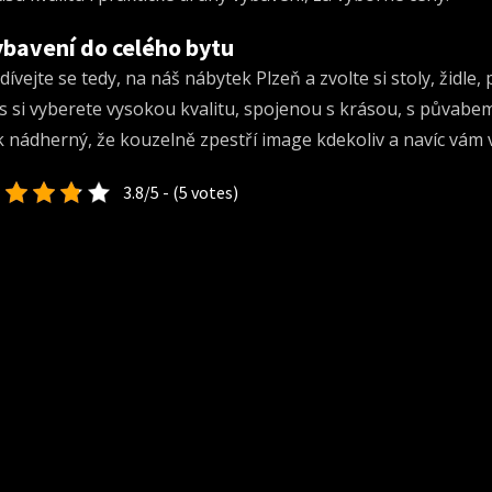
ybavení do celého bytu
dívejte se tedy, na náš nábytek Plzeň a zvolte si stoly, židle,
s si vyberete vysokou kvalitu, spojenou s krásou, s půvabem
k nádherný, že kouzelně zpestří image kdekoliv a navíc vám 
3.8/5 - (5 votes)