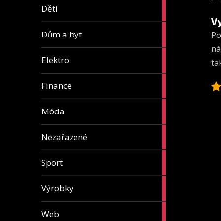
5
Děti
articles
V
8
Dům a byt
Po
articles
ná
7
Elektro
ta
articles
13
Finance
articles
7
Móda
articles
1
Nezařazené
article
5
Sport
articles
31
Výrobky
articles
4
Web
articles