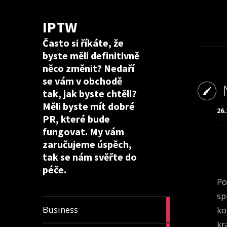
IPTW
Často si říkáte, že
byste měli definitivně
něco změnit? Nedaří
se vám v obchodě
tak, jak byste chtěli?
Měli byste mít dobré
26.
PR, které bude
fungovat. My vám
zaručujeme úspěch,
tak se nám svěřte do
péče.
Po
sp
24
Business
ko
articles
kr