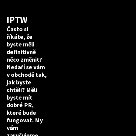
IPTW
Často si
říkáte, že
byste měli
definitivně
něco změnit?
Nedaří se vám
v obchodě tak,
jak byste
chtěli? Měli
byste mít
dobré PR,
které bude
fungovat. My
vám
zaručujeme