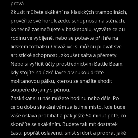
pravá.
Zkusit můžete skákání na klasických trampolínách,
prověříte své horolezecké schopnosti na stěnách,
konečně zasmečujete v basketbalu, vyzvěte celou
rodinu ve vybíjené, nebo se pobavte při hře na
lidském fotbálku. Odvážlivci si můžou pilovat své
artistické schopnosti, zkoušet salta a přemety.
Nebo si vyřídit účty prostřednictvím Battle Beam,
kdy stojíte na úzké lávce a v rukou držíte
molitanovou pálku, kterou se snažíte shodit
soupeře do jámy s pěnou.
Zaskákat si u nás můžete hodinu nebo déle. Po
celou dobu skákání vám zajistíme místo, kde bude
vaše oslava probíhat a pak ještě 50 minut poté, co
skončíte se skákáním. Budete tak mít dostatek
času, popřát oslavenci, sníst si dort a probrat jaké