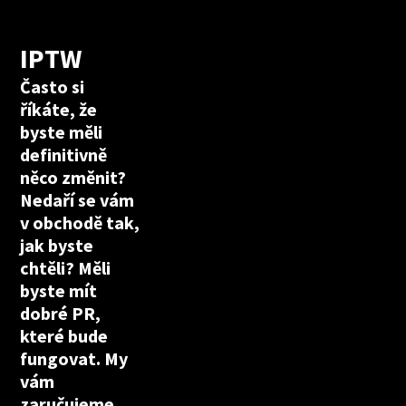
IPTW
Často si
říkáte, že
byste měli
definitivně
něco změnit?
Nedaří se vám
v obchodě tak,
jak byste
chtěli? Měli
byste mít
dobré PR,
které bude
fungovat. My
vám
zaručujeme