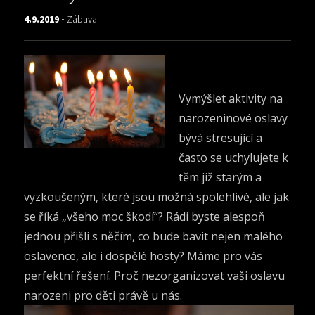
4.9.2019 -
Zábava
Vymýšlet aktivity na
narozeninové oslavy
bývá stresující a
často se uchylujete k
těm již starým a
vyzkoušeným, které jsou možná spolehlivé, ale jak
se říká „všeho moc škodí“? Rádi byste alespoň
jednou přišli s něčím, co bude bavit nejen malého
oslavence, ale i dospělé hosty? Máme pro vás
perfektní řešení. Proč nezorganizovat vaši
oslavu
narozeni pro děti
právě u nás.