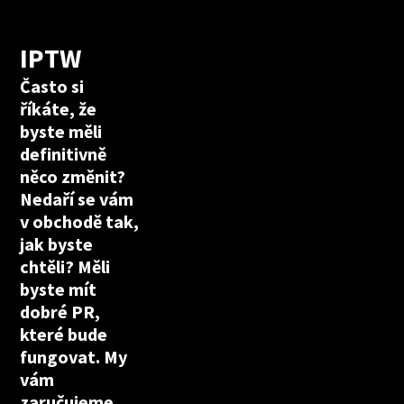
IPTW
Často si
říkáte, že
byste měli
definitivně
něco změnit?
Nedaří se vám
v obchodě tak,
jak byste
chtěli? Měli
byste mít
dobré PR,
které bude
fungovat. My
vám
zaručujeme