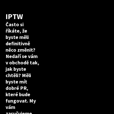
IPTW
Často si
říkáte, že
byste měli
definitivně
něco změnit?
Nedaří se vám
v obchodě tak,
jak byste
chtěli? Měli
byste mít
dobré PR,
které bude
fungovat. My
vám
zaručujeme