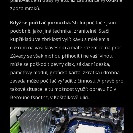
plánovat další
trasy
výletů, až zas slunce vykoukne
zpoza mraků.
Když se počítač porouchá.
Stolní počítače jsou
podobně, jako jiná technika, zranitelné. Stačí
kupříkladu ve zbrklosti vylít kávu s mlékem a
cukrem na vaši klávesnici a máte rázem co na práci.
Závady se však mohou přihodit i ne vaší vinou,
může se poškodit pevný disk, základní deska,
paměťový modul, grafická karta, zkrátka i drobná
závada může počítač vyřadit z činnosti. A právě pro
takové situace je tu možnost využít
opravu PC v
Berouně fsnet.cz
, v Košťálkově ulici.