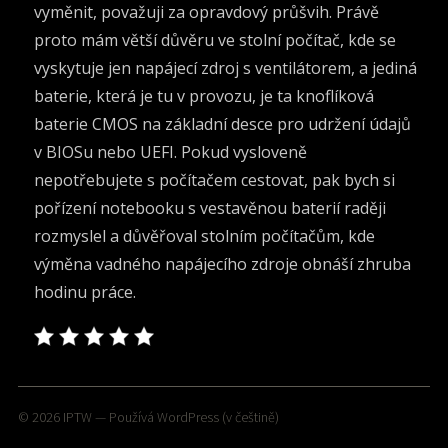
vyměnit, považuji za opravdový průšvih. Právě
proto mám větší důvěru ve stolní počítač, kde se
vyskytuje jen napájecí zdroj s ventilátorem, a jediná
baterie, která je tu v provozu, je ta knoflíková
baterie CMOS na základní desce pro udržení údajů
v BIOSu nebo UEFI. Pokud vysloveně
nepotřebujete s počítačem cestovat, pak bych si
pořízení notebooku s vestavěnou baterií raději
rozmyslel a důvěřoval stolním počítačům, kde
výměna vadného napájecího zdroje obnáší zhruba
hodinu práce.
© 2026
IPTW
— Používá
WordPress
(v češtině)