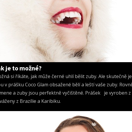
ak je to možné?
žná si říkáte, jak může černé uhlí bělit zuby. Ale skutečně j
ou v prášku Coco Glam obsažené bělí a leští vaše zuby. Rov
mene a zuby jsou perfektně vyčištěné. Prášek je vyroben z vy
váženy z Brazílie a Karibiku.