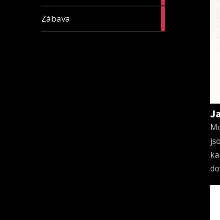
16
Zábava
articles
J
Mo
js
ka
do