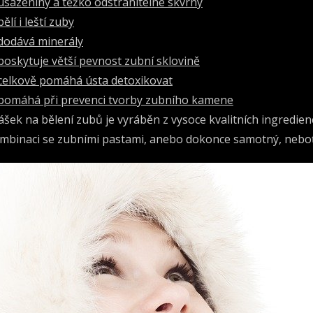
usazeniny a těžko odstranitelné skvrny
bělí i leští zuby
dodává minerály
poskytuje větší pevnost zubní sklovině
celkově pomáhá ústa detoxikovat
pomáhá při prevenci tvorby zubního kamene
ášek na bělení zubů je vyráběn z vysoce kvalitních ingredienc
mbinaci se zubními pastami, anebo dokonce samotný, neboť 