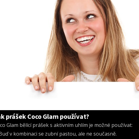
ak prášek Coco Glam používat?
co Glam bělící prášek s aktivním uhlím je možné používat:
Buď v kombinaci se zubní pastou, ale ne současně.