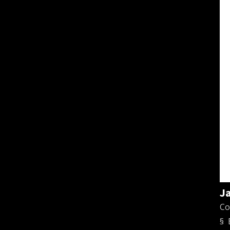
J
Co
§ 