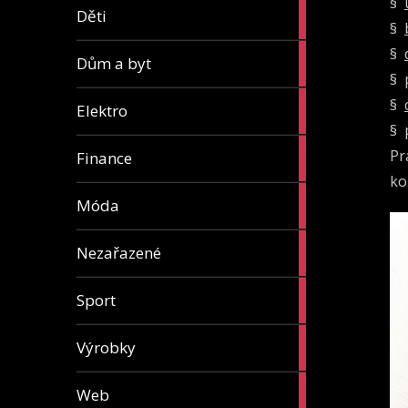
§
5
Děti
articles
§
§
8
Dům a byt
articles
§
§
7
Elektro
articles
§
13
Pr
Finance
articles
ko
7
Móda
articles
1
Nezařazené
article
5
Sport
articles
31
Výrobky
articles
4
Web
articles