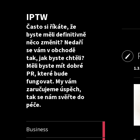
IPTW
Často si říkáte, že
byste měli definitivně
něco změnit? Nedaří
se vám v obchodě
tak, jak byste chtěli?
Měli byste mít dobré
1.3
PR, které bude
fungovat. My vám
zaručujeme úspěch,
tak se nám svěřte do
péče.
24
Business
articles