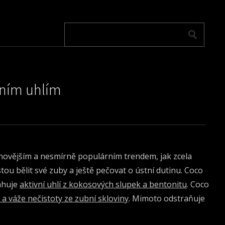
vním uhlím
jnovějším a nesmírně populárním trendem, jak zcela
tou bělit své zuby a ještě pečovat o ústní dutinu. Coco
ahuje
aktivní uhlí z kokosových slupek a bentonitu
. Coco
a váže nečistoty ze zubní skloviny
. Mimoto odstraňuje