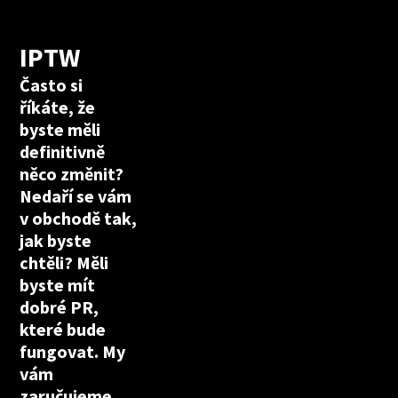
IPTW
Často si
říkáte, že
byste měli
definitivně
něco změnit?
Nedaří se vám
v obchodě tak,
jak byste
chtěli? Měli
byste mít
dobré PR,
které bude
fungovat. My
vám
zaručujeme