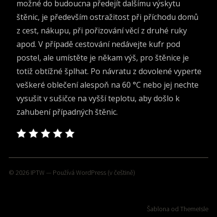
možné do budoucna předejít dalšímu výskytu
štěnic, je především ostražitost při příchodu domů
z cest, nákupu, při pořizování věcí z druhé ruky
apod. V případě cestování nedávejte kufr pod
postel, ale umístěte je někam výš, pro štěnice je
totiž obtížné šplhat. Po návratu z dovolené vyperte
veškeré oblečení alespoň na 60 °C nebo jej nechte
vysušit v sušičce na vyšší teplotu, aby došlo k
zahubení případných štěnic.
© 2026
IPTW
— Používá
WordPress
(v češtině)
Šablona od
ThemeIsle