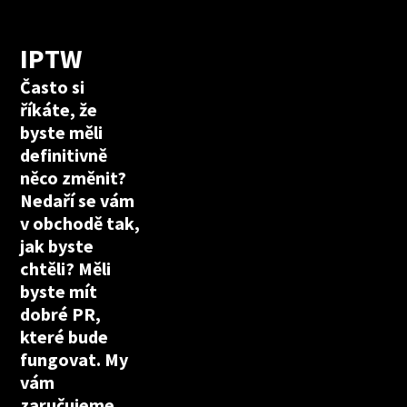
IPTW
Často si
říkáte, že
byste měli
definitivně
něco změnit?
Nedaří se vám
v obchodě tak,
jak byste
chtěli? Měli
byste mít
dobré PR,
které bude
fungovat. My
vám
zaručujeme