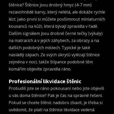
štěnice? Štěnice jsou drobný hmyz (4-7 mm)
rezavohnědé barvy, který nelétá, ale dokáže rychle
lézt. Jako první si můžete povšimnout miniaturních
kousanců na kůži, která bývají zpravidla v řadě.
Dalším signálem jsou drobné černé tečky (výkaly)
na matracích a v jejich záhybech, za obrazy a na
dalších podobných místech. Typické je také
nasládlý zápach. Ze svých úkrytů vylézají štěnice
zejména v noci, takže štípance podobné těm
komářím objevíte zpravidla ráno.
Profesionální likvidace štěnic
Probudili jste se ráno pokousaní nebo jste objevili
u vás doma štěnice? Pak je čas na správné řešení.
Pokud se chcete štěnic nadobro zbavit, je třeba si
uvědomit, že platí na
štěnice likvidace
vedená