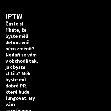
IPTW
Často si
říkáte, že
byste měli
definitivně
něco změnit?
Nedaří se vám
v obchodě tak,
jak byste
chtěli? Měli
byste mít
dobré PR,
které bude
fungovat. My
vám
zaručujeme