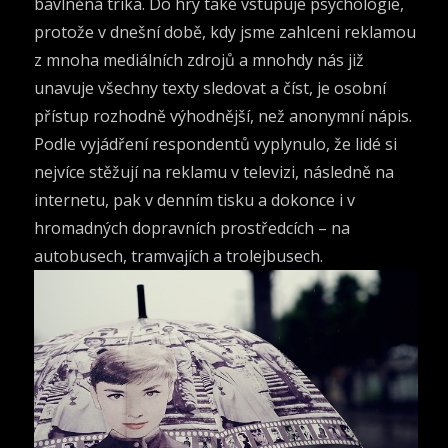
bavlněná trika. Do hry také vstupuje psychologie,
protože v dnešní době, kdy jsme zahlceni reklamou
z mnoha mediálních zdrojů a mnohdy nás již
unavuje všechny texty sledovat a číst, je osobní
přístup rozhodně výhodnější, než anonymní nápis.
Podle vyjádření respondentů vyplynulo, že lidé si
nejvíce stěžují na reklamu v televizi, následně na
internetu, pak v denním tisku a dokonce i v
hromadných dopravních prostředcích – na
autobusech, tramvajích a trolejbusech.