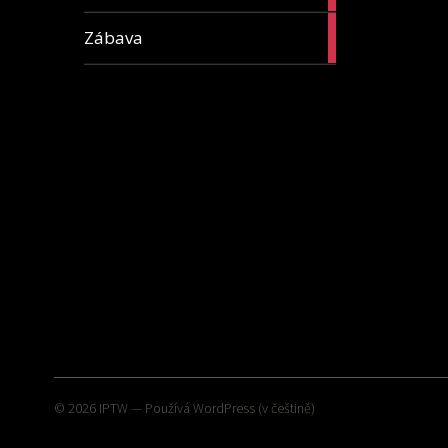
16
Zábava
articles
© 2026
IPTW
— Používá
WordPress
(v češtině)