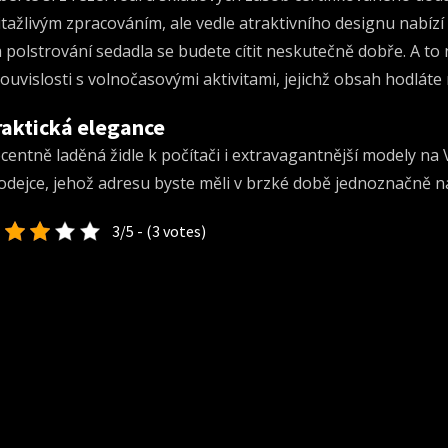
itažlivým zpracováním, ale vedle atraktivního designu nabízí
 polstrování sedadla se budete cítit neskutečně dobře. A to 
souvislosti s volnočasovými aktivitami, jejichž obsah hodlát
raktická elegance
centně laděná židle k počítači i extravagantnější modely na
odejce, jehož adresu byste měli v brzké době jednoznačně na
3/5 - (3 votes)