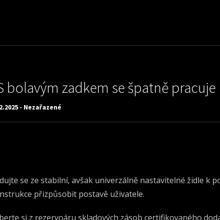
S bolavým zadkem se špatně pracuje
2.2025 - Nezařazené
dujte se ze stabilní, avšak univerzálně nastavitelné židle k po
nstrukce přizpůsobit postavě uživatele.
berte si z rezervoáru skladových zásob certifikovaného dod