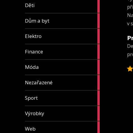
5
Děti
př
articles
Na
8
Dům a byt
v 
articles
7
Elektro
P
articles
De
13
Finance
pr
articles
7
Móda
articles
1
Nezařazené
article
5
Sport
articles
31
Výrobky
articles
4
Web
articles