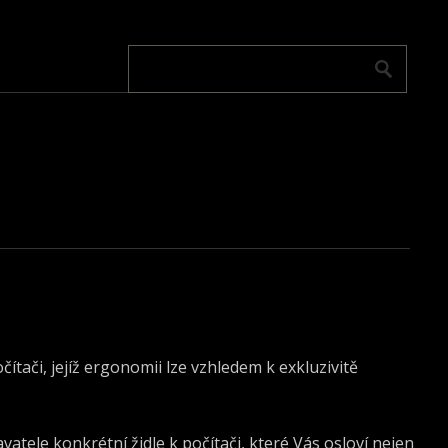
čítači, jejíž ergonomii lze vzhledem k exkluzivitě
avatele konkrétní
židle k počítači
, které Vás osloví nejen