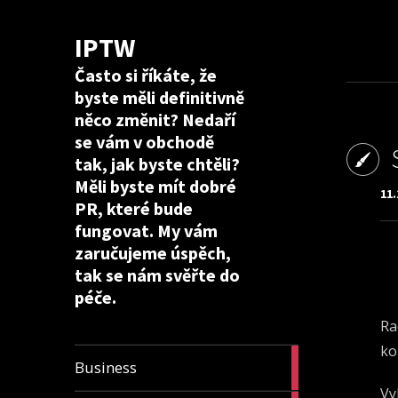
IPTW
Často si říkáte, že
byste měli definitivně
něco změnit? Nedaří
se vám v obchodě
tak, jak byste chtěli?
Měli byste mít dobré
11.
PR, které bude
fungovat. My vám
zaručujeme úspěch,
tak se nám svěřte do
péče.
Ra
ko
24
Business
articles
Vy