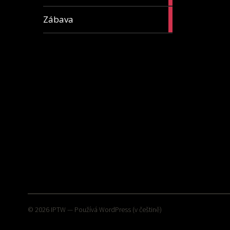
16
Zábava
articles
© 2026
IPTW
— Používá
WordPress
(v češtině)