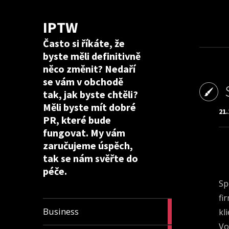
IPTW
Často si říkáte, že
byste měli definitivně
něco změnit? Nedaří
se vám v obchodě
tak, jak byste chtěli?
Měli byste mít dobré
21.
PR, které bude
fungovat. My vám
zaručujeme úspěch,
tak se nám svěřte do
péče.
Sp
fi
24
Business
kl
articles
Vo