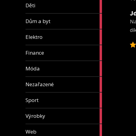
5
Děti
articles
Jd
8
Dům a byt
Na
articles
dí
7
Elektro
articles
13
Finance
articles
7
Móda
articles
1
Nezařazené
article
5
Sport
articles
31
Výrobky
articles
4
Web
articles