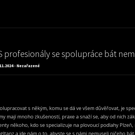
S profesionály se spolupráce bát nem
11.2024 - Nezařazené
olupracovat s někým, komu se dá ve všem důvěřovat, je speci
rmy mají mnoho zkušeností, praxe a snaží se, aby od nich zákaz
ienty někoho, kdo se specializuje na
plovoucí podlahy Plzeň
,
gltanz a jde nám o to, abyste se s námi nemuseli ničeho bát. 