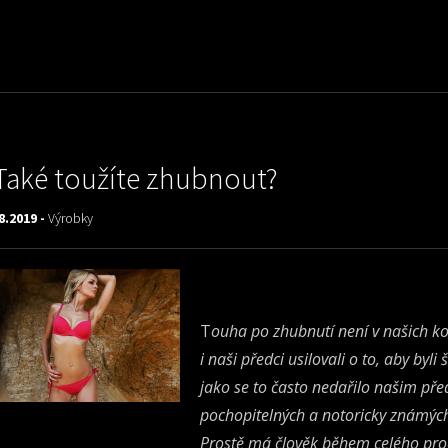
Také toužíte zhubnout?
8.2019 -
Výrobky
T
ouha po zhubnutí není v našich ko
i naši předci usilovali o to, aby byli
jako se to často nedařilo našim pře
pochopitelných a notoricky známýc
Prostě má člověk během celého proc