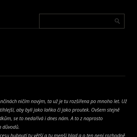
nčinách ničím novým, ta už je tu rozšířena po mnoho let. Už
 štíhlejší, aby byli jako laňka či jako proutek. Ovšem stejně
dkům, se to nedařívá i dnes nám. A to z naprosto
h důvodů.
esu hubnutí tu větší a tu menší hlad a o ten není rozhodně