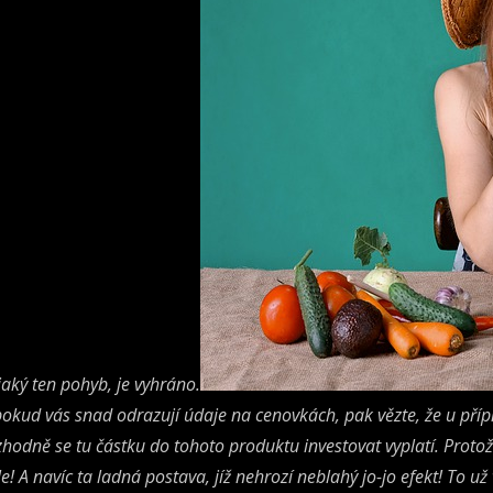
jaký ten pohyb, je vyhráno.
pokud vás snad odrazují údaje na cenovkách, pak vězte, že u pří
zhodně se tu částku do tohoto produktu investovat vyplatí. Prot
le! A navíc ta ladná postava, jíž nehrozí neblahý jo-jo efekt! To u