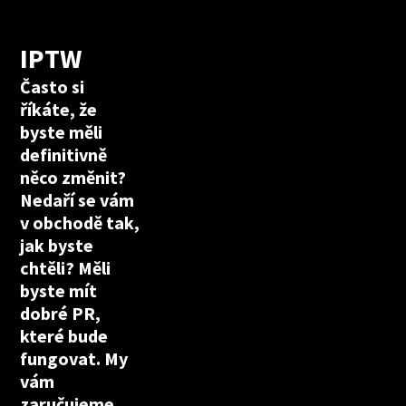
IPTW
Často si
říkáte, že
byste měli
definitivně
něco změnit?
Nedaří se vám
v obchodě tak,
jak byste
chtěli? Měli
byste mít
dobré PR,
které bude
fungovat. My
vám
zaručujeme