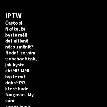
IPTW
Často si
říkáte, že
byste měli
definitivně
něco změnit?
Nedaří se vám
v obchodě tak,
jak byste
chtěli? Měli
byste mít
dobré PR,
které bude
fungovat. My
vám
zaručujeme