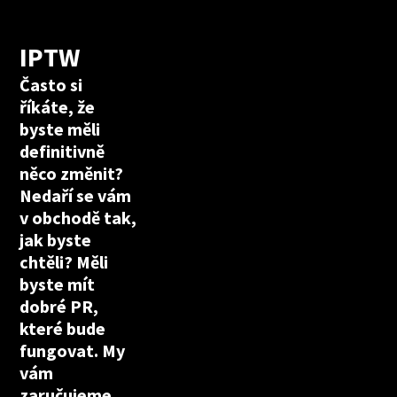
IPTW
Často si
říkáte, že
byste měli
definitivně
něco změnit?
Nedaří se vám
v obchodě tak,
jak byste
chtěli? Měli
byste mít
dobré PR,
které bude
fungovat. My
vám
zaručujeme