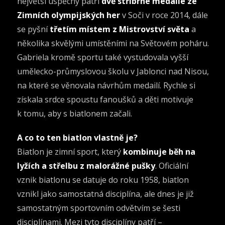
největší úspěchy patří
dvě stříbrné medaile ze
Zimních olympijských her
v Soči v roce 2014, dále
se pyšní
třetím místem z Mistrovství světa
a
několika skvělými umístěními na Světovém poháru.
Gabriela kromě sportu také vystudovala vyšší
umělecko-průmyslovou školu v Jablonci nad Nisou,
na které se věnovala návrhům medailí. Rychle si
získala srdce spoustu fanoušků a děti motivuje
k tomu, aby s biatlonem začali.
A co to ten biatlon vlastně je?
Biatlon je zimní sport, který
kombinuje běh na
lyžích a střelbu z malorážné pušky
. Oficiální
vznik biatlonu se datuje do roku 1958, biatlon
vznikl jako samostatná disciplína, ale dnes je již
samostatným sportovním odvětvím se šesti
disciplínami. Mezi tyto disciplíny patří –