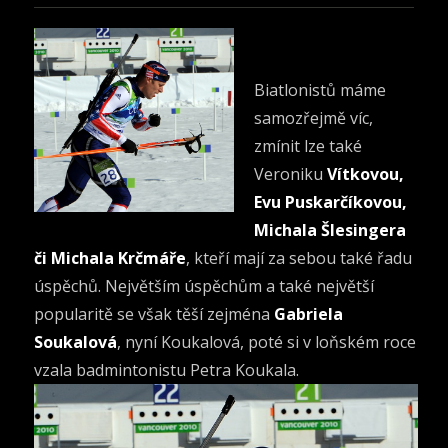
Biatlonistů máme
samozřejmě víc,
zmínit lze také
Veroniku
Vítkovou,
Evu Puskarčíkovou,
Michala Šlesingera
či Michala Krčmáře
, kteří mají za sebou také řadu
úspěchů. Největším úspěchům a také největší
popularitě se však těší zejména
Gabriela
Soukalová
, nyní Koukalová, poté si v loňském roce
vzala badmintonistu Petra Koukala.