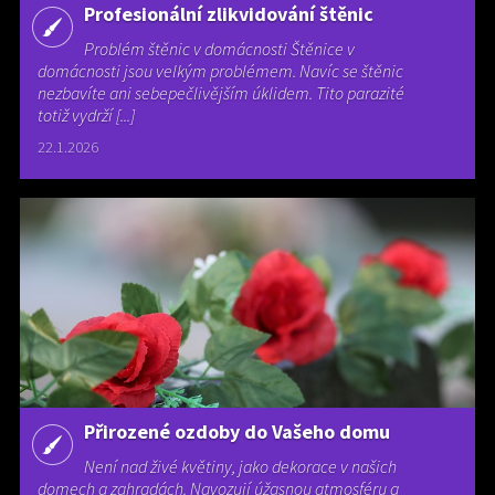
Profesionální zlikvidování štěnic
Problém štěnic v domácnosti Štěnice v
domácnosti jsou velkým problémem. Navíc se štěnic
nezbavíte ani sebepečlivějším úklidem. Tito parazité
totiž vydrží [...]
22.1.2026
Přirozené ozdoby do Vašeho domu
Není nad živé květiny, jako dekorace v našich
domech a zahradách. Navozují úžasnou atmosféru a