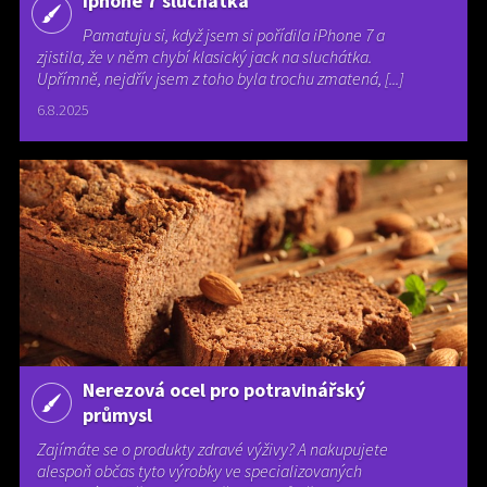
Iphone 7 sluchátka
Pamatuju si, když jsem si pořídila iPhone 7 a
zjistila, že v něm chybí klasický jack na sluchátka.
Upřímně, nejdřív jsem z toho byla trochu zmatená, [...]
6.8.2025
Nerezová ocel pro potravinářský
průmysl
Zajímáte se o produkty zdravé výživy? A nakupujete
alespoň občas tyto výrobky ve specializovaných