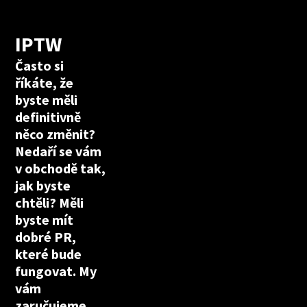
IPTW
Často si
říkáte, že
byste měli
definitivně
něco změnit?
Nedaří se vám
v obchodě tak,
jak byste
chtěli? Měli
byste mít
dobré PR,
které bude
fungovat. My
vám
zaručujeme