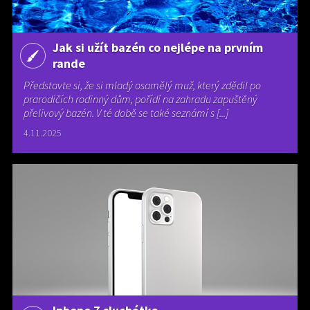
Jak si užít bazén co nejlépe na prvním
rande
Představte si, že si mladý osamělý muž, který zdědil po
prarodičích rodinný dům, pořídí na zahradu zapuštěný
přelivový bazén. V té době se také seznámí s [...]
4.11.2025