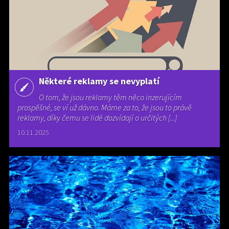
Některé reklamy se nevyplatí
O tom, že jsou reklamy těm něco inzerujícím
prospěšné, se ví už dávno. Máme za to, že jsou to právě
reklamy, díky čemu se lidé dozvídají o určitých [...]
10.11.2025