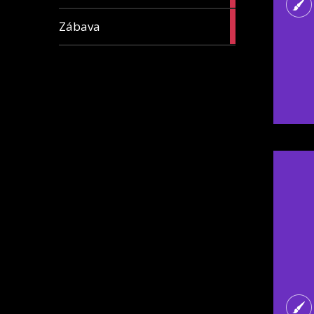
16
Zábava
articles