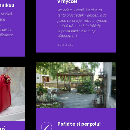
v myčce!
hnikou
Vzhledem k ceně, která je za
 se týká
tento prostředek v drogerii a za
utně
jakou cenu si je můžete vyrobit,
a
možná už nebudete tablety
cujících
kupovat nikdy. K tomu je
přednost
výhodou [...]
25.2.2025
Pořiďte si pergolu!
lný