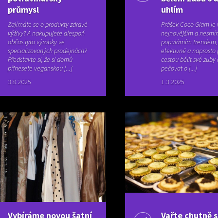
průmysl
uhlím
Zajímáte se o produkty zdravé
Prášek Coco Glam je 
výživy? A nakupujete alespoň
nejnovějším a nesmí
občas tyto výrobky ve
populárním trendem, 
specializovaných prodejnách?
efektivně a naprosto 
Představte si, že si domů
cestou bělit své zuby 
přinesete veganskou [...]
pečovat o [...]
3.8.2025
1.3.2025
Vybíráme novou šatní
Vařte chutně s