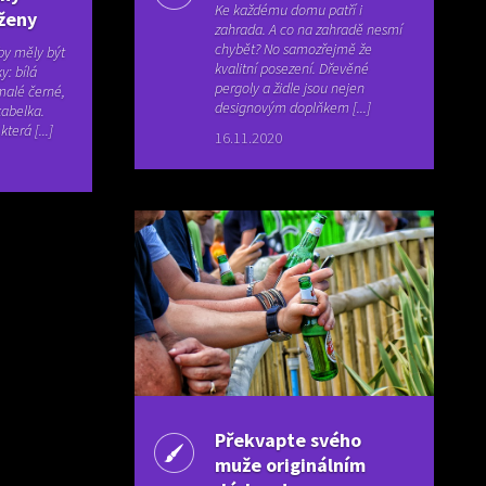
Ke každému domu patří i
ženy
zahrada. A co na zahradě nesmí
chybět? No samozřejmě že
by měly být
kvalitní posezení. Dřevěné
y: bílá
pergoly a židle jsou nejen
 malé černé,
designovým doplňkem [...]
kabelka.
terá [...]
16.11.2020
Překvapte svého
muže originálním