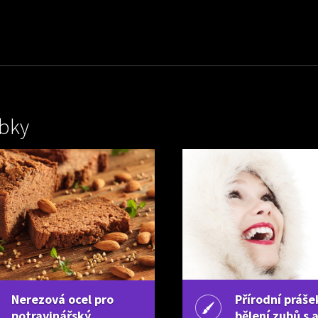
bky
Nerezová ocel pro
Přírodní práše
potravinářský
bělení zubů s 