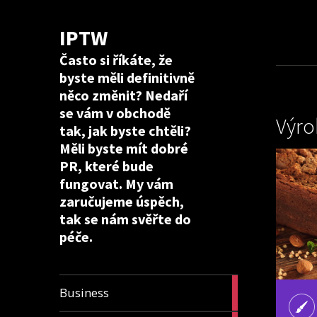
IPTW
Často si říkáte, že
byste měli definitivně
něco změnit? Nedaří
se vám v obchodě
Výro
tak, jak byste chtěli?
Měli byste mít dobré
PR, které bude
fungovat. My vám
zaručujeme úspěch,
tak se nám svěřte do
péče.
24
Business
articles