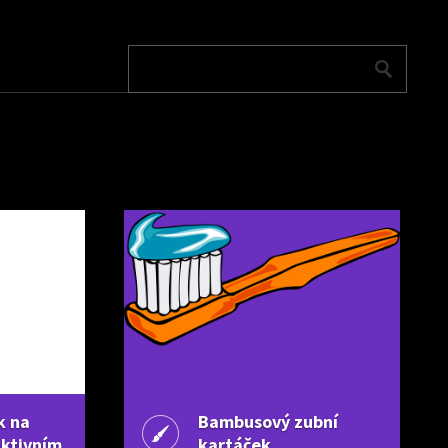
k na
Bambusový zubní
aktivním
kartáček