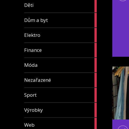
5
Děti
articles
8
Dům a byt
articles
7
Elektro
articles
13
Finance
articles
7
Móda
articles
1
Nezařazené
article
5
Sport
articles
31
Výrobky
articles
4
Web
articles