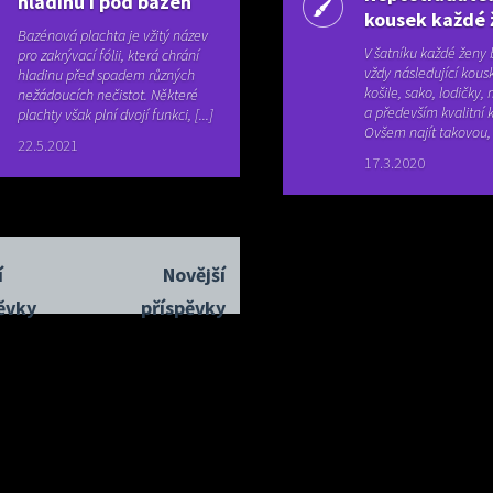
hladinu i pod bazén
kousek každé 
Bazénová plachta je vžitý název
V šatníku každé ženy 
pro zakrývací fólii, která chrání
vždy následující kousk
hladinu před spadem různých
košile, sako, lodičky,
nežádoucích nečistot. Některé
a především kvalitní 
plachty však plní dvojí funkci, [...]
Ovšem najít takovou, k
22.5.2021
17.3.2020
í
Novější
ěvky
příspěvky