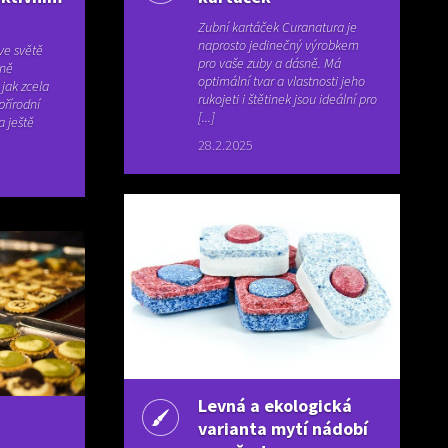
Zubní kartáček Curanatura je
naprosto jedinečný výrobkem
ve světě
pro vaše zuby a dásně. Má
rně
optimální tvar a vlastnosti jeho
jak zcela
rukojeti i štětinek jsou ideální pro
přírodní
[...]
a ještě
28.2.2025
Levná a ekologická
varianta mytí nádobí