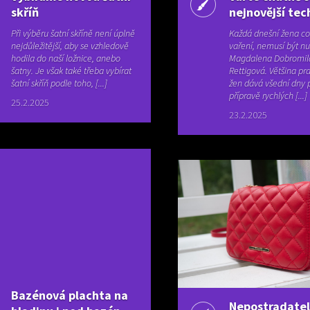
skříň
nejnovější tec
Při výběru šatní skříně není úplně
Každá dnešní žena co
nejdůležitější, aby se vzhledově
vaření, nemusí být n
hodila do naší ložnice, anebo
Magdalena Dobromil
šatny. Je však také třeba vybírat
Rettigová. Většina pra
šatní skříň podle toho, [...]
žen dává všední dny 
přípravě rychlých [...]
25.2.2025
23.2.2025
Bazénová plachta na
Nepostradate